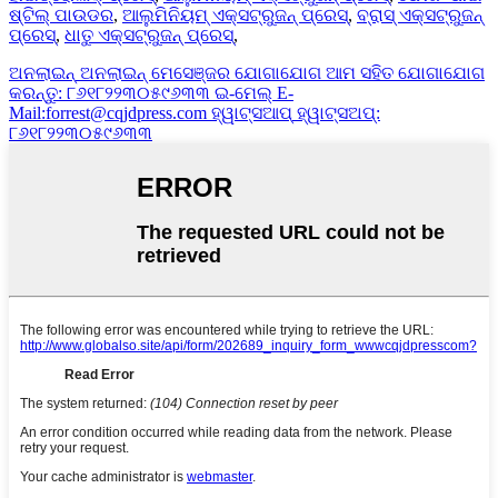
ଷ୍ଟିଲ୍ ପାଉଡର
,
ଆଲୁମିନିୟମ୍ ଏକ୍ସଟ୍ରୁଜନ୍ ପ୍ରେସ୍
,
ବ୍ରାସ୍ ଏକ୍ସଟ୍ରୁଜନ୍
ପ୍ରେସ୍
,
ଧାତୁ ଏକ୍ସଟ୍ରୁଜନ୍ ପ୍ରେସ୍
,
ଅନଲାଇନ୍
ଅନଲାଇନ୍ ମେସେଞ୍ଜର
ଯୋଗାଯୋଗ
ଆମ ସହିତ ଯୋଗାଯୋଗ
କରନ୍ତୁ: ୮୬୧୮୨୨୩୦୫୯୬୩୩
ଇ-ମେଲ୍
E-
Mail:forrest@cqjdpress.com
ହ୍ୱାଟ୍ସଆପ୍
ହ୍ୱାଟ୍ସଅପ୍:
୮୬୧୮୨୨୩୦୫୯୬୩୩