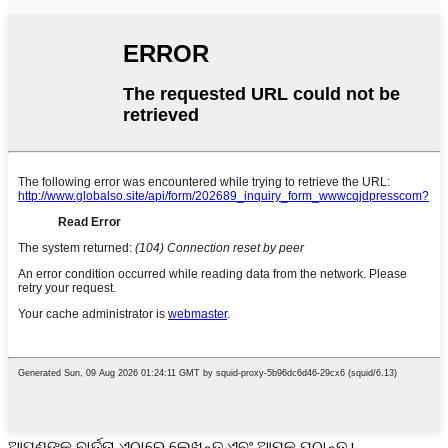
ଆପଣଙ୍କ ବାର୍ତ୍ତା ଏଠାରେ ଲେଖନ୍ତୁ ଏବଂ ଆମକୁ ପଠାନ୍ତୁ।