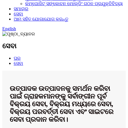
କମ୍ପୋଜିଟ୍ ସଙ୍କୋଚନ ମୋଲ୍ଡିଂ ଗଠନ ପ୍ରଯୁକ୍ତିବିଦ୍ୟା
ସମାଚାର
ସେବା
ଆମ ସହିତ ଯୋଗାଯୋଗ କରନ୍ତୁ
English
ସେବା
ଘର
ସେବା
ଉତ୍ପାଦକ ଉତ୍ପାଦନକୁ ସମର୍ଥନ କରିବା
ପାଇଁ ଗ୍ରାହକମାନଙ୍କୁ ସର୍ବାଙ୍ଗୀନ ପୂର୍ବ
ବିକ୍ରୟ ସେବା, ବିକ୍ରୟ ମଧ୍ୟରେ ସେବା,
ବିକ୍ରୟ ପରବର୍ତ୍ତୀ ସେବା ଏବଂ ସାଇଟରେ
ସେବା ପ୍ରଦାନ କରିବା।