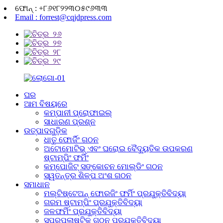
ଫୋନ୍ : +୮୬୧୮୨୨୩୦୫୯୬୩୩
Email : forrest@cqjdpress.com
ଘର
ଆମ ବିଷୟରେ
କମ୍ପାନୀ ପ୍ରୋଫାଇଲ୍
ସାଧାରଣ ପ୍ରଶ୍ନ
ଉତ୍ପାଦଗୁଡ଼ିକ
ଧାତୁ ଫୋର୍ଜିଂ ଗଠନ
ଅଟୋମୋଟିଭ୍ ଏବଂ ଘରୋଇ ବୈଦ୍ୟୁତିକ ଉପକରଣ
ଷ୍ଟାମ୍ପିଂ ଫର୍ମିଂ
କମ୍ପୋଜିଟ୍ ସଙ୍କୋଚନ ମୋଲ୍ଡିଂ ଗଠନ
ସ୍ୱତନ୍ତ୍ର ଶିଳ୍ପ ଅଂଶ ଗଠନ
ସମାଧାନ
ମଲ୍ଟିଷ୍ଟେଅନ୍ ଫୋରଜିଂ ଫର୍ମିଂ ପ୍ରଯୁକ୍ତିବିଦ୍ୟା
ଗରମ ଷ୍ଟାମ୍ପିଂ ପ୍ରଯୁକ୍ତିବିଦ୍ୟା
ଜଳଫର୍ମିଂ ପ୍ରଯୁକ୍ତିବିଦ୍ୟା
ସୁପରପ୍ଲାଷ୍ଟିକ୍ ଗଠନ ପ୍ରଯୁକ୍ତିବିଦ୍ୟା