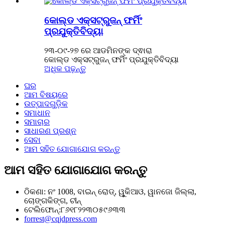
କୋଲ୍ଡ ଏକ୍ସଟ୍ରୁଜନ୍ ଫର୍ମିଂ
ପ୍ରଯୁକ୍ତିବିଦ୍ୟା
୨୩-୦୯-୨୭ ରେ ଆଡମିନଙ୍କ ଦ୍ଵାରା
କୋଲ୍ଡ ଏକ୍ସଟ୍ରୁଜନ୍ ଫର୍ମିଂ ପ୍ରଯୁକ୍ତିବିଦ୍ୟା
ଅଧିକ ପଢ଼ନ୍ତୁ
ଘର
ଆମ ବିଷୟରେ
ଉତ୍ପାଦଗୁଡ଼ିକ
ସମାଧାନ
ସମାଚାର
ସାଧାରଣ ପ୍ରଶ୍ନ
ସେବା
ଆମ ସହିତ ଯୋଗାଯୋଗ କରନ୍ତୁ
ଆମ ସହିତ ଯୋଗାଯୋଗ କରନ୍ତୁ
ଠିକଣା: ନଂ 1008, ବାଇନ୍ ରୋଡ୍, ୱୁକିଆଓ, ୱାନଜୋ ଜିଲ୍ଲା,
ଚୋଙ୍ଗକିଙ୍ଗ, ଚୀନ୍
ଟେଲିଫୋନ୍:୮୬୧୮୨୨୩୦୫୯୬୩୩
forrest@cqjdpress.com