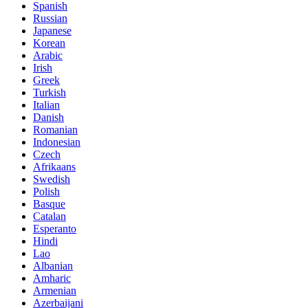
Spanish
Russian
Japanese
Korean
Arabic
Irish
Greek
Turkish
Italian
Danish
Romanian
Indonesian
Czech
Afrikaans
Swedish
Polish
Basque
Catalan
Esperanto
Hindi
Lao
Albanian
Amharic
Armenian
Azerbaijani