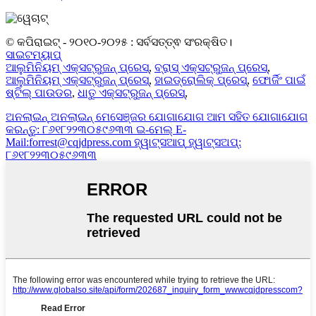
© କପିରାଇଟ୍ - ୨୦୧୦-୨୦୨୫ : ସର୍ବସତ୍ତ୍ଵ ସଂରକ୍ଷିତ।
ସାଇଟମ୍ୟାପ୍
ଆଲୁମିନିୟମ୍ ଏକ୍ସଟ୍ରୁଜନ୍ ପ୍ରେସ୍
,
ବ୍ରାସ୍ ଏକ୍ସଟ୍ରୁଜନ୍ ପ୍ରେସ୍
,
ଆଲୁମିନିୟମ୍ ଏକ୍ସଟ୍ରୁଜନ୍ ପ୍ରେସ୍
,
ହାଇଡ୍ରୋଲିକ୍ ପ୍ରେସ୍
,
ଫୋର୍ଜିଂ ପାଇଁ
ଷ୍ଟିଲ୍ ପାଉଡର
,
ଧାତୁ ଏକ୍ସଟ୍ରୁଜନ୍ ପ୍ରେସ୍
,
ଅନଲାଇନ୍
ଅନଲାଇନ୍ ମେସେଞ୍ଜର
ଯୋଗାଯୋଗ
ଆମ ସହିତ ଯୋଗାଯୋଗ
କରନ୍ତୁ: ୮୬୧୮୨୨୩୦୫୯୬୩୩
ଇ-ମେଲ୍
E-
Mail:forrest@cqjdpress.com
ହ୍ୱାଟ୍ସଆପ୍
ହ୍ୱାଟ୍ସଅପ୍:
୮୬୧୮୨୨୩୦୫୯୬୩୩