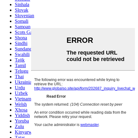
Sinhala
Slovak
Slovenian
Somali
Samoan
Scots Gaelic
Shona
Sindhi
Sundanese
Swahili
Tajik
Tamil
Telugu
Thai
Ukrainian
Urdu
Uzbek
Vietnamese
Welsh
Xhosa
Yiddish
Yoruba
Zulu
Kinyarwanda
Tatar