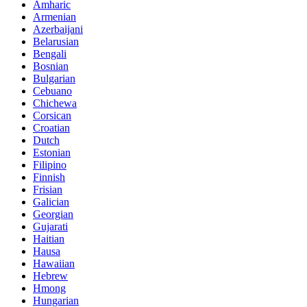
Amharic
Armenian
Azerbaijani
Belarusian
Bengali
Bosnian
Bulgarian
Cebuano
Chichewa
Corsican
Croatian
Dutch
Estonian
Filipino
Finnish
Frisian
Galician
Georgian
Gujarati
Haitian
Hausa
Hawaiian
Hebrew
Hmong
Hungarian