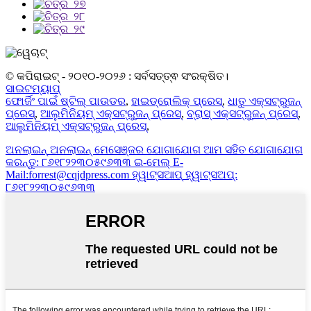
© କପିରାଇଟ୍ - ୨୦୧୦-୨୦୨୬ : ସର୍ବସତ୍ତ୍ଵ ସଂରକ୍ଷିତ।
ସାଇଟମ୍ୟାପ୍
ଫୋର୍ଜିଂ ପାଇଁ ଷ୍ଟିଲ୍ ପାଉଡର
,
ହାଇଡ୍ରୋଲିକ୍ ପ୍ରେସ୍
,
ଧାତୁ ଏକ୍ସଟ୍ରୁଜନ୍
ପ୍ରେସ୍
,
ଆଲୁମିନିୟମ୍ ଏକ୍ସଟ୍ରୁଜନ୍ ପ୍ରେସ୍
,
ବ୍ରାସ୍ ଏକ୍ସଟ୍ରୁଜନ୍ ପ୍ରେସ୍
,
ଆଲୁମିନିୟମ୍ ଏକ୍ସଟ୍ରୁଜନ୍ ପ୍ରେସ୍
,
ଅନଲାଇନ୍
ଅନଲାଇନ୍ ମେସେଞ୍ଜର
ଯୋଗାଯୋଗ
ଆମ ସହିତ ଯୋଗାଯୋଗ
କରନ୍ତୁ: ୮୬୧୮୨୨୩୦୫୯୬୩୩
ଇ-ମେଲ୍
E-
Mail:forrest@cqjdpress.com
ହ୍ୱାଟ୍ସଆପ୍
ହ୍ୱାଟ୍ସଅପ୍:
୮୬୧୮୨୨୩୦୫୯୬୩୩