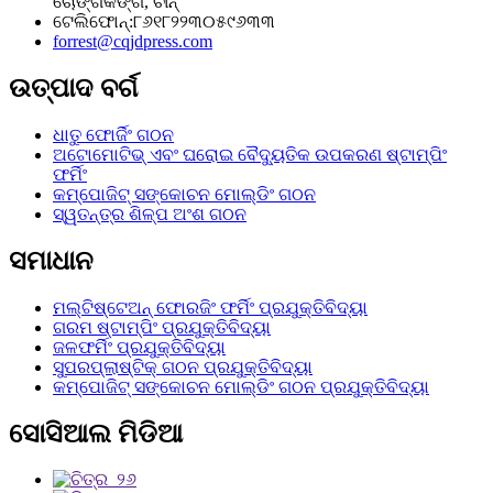
ଚୋଙ୍ଗକିଙ୍ଗ, ଚୀନ୍
ଟେଲିଫୋନ୍:୮୬୧୮୨୨୩୦୫୯୬୩୩
forrest@cqjdpress.com
ଉତ୍ପାଦ ବର୍ଗ
ଧାତୁ ଫୋର୍ଜିଂ ଗଠନ
ଅଟୋମୋଟିଭ୍ ଏବଂ ଘରୋଇ ବୈଦ୍ୟୁତିକ ଉପକରଣ ଷ୍ଟାମ୍ପିଂ
ଫର୍ମିଂ
କମ୍ପୋଜିଟ୍ ସଙ୍କୋଚନ ମୋଲ୍ଡିଂ ଗଠନ
ସ୍ୱତନ୍ତ୍ର ଶିଳ୍ପ ଅଂଶ ଗଠନ
ସମାଧାନ
ମଲ୍ଟିଷ୍ଟେଅନ୍ ଫୋରଜିଂ ଫର୍ମିଂ ପ୍ରଯୁକ୍ତିବିଦ୍ୟା
ଗରମ ଷ୍ଟାମ୍ପିଂ ପ୍ରଯୁକ୍ତିବିଦ୍ୟା
ଜଳଫର୍ମିଂ ପ୍ରଯୁକ୍ତିବିଦ୍ୟା
ସୁପରପ୍ଲାଷ୍ଟିକ୍ ଗଠନ ପ୍ରଯୁକ୍ତିବିଦ୍ୟା
କମ୍ପୋଜିଟ୍ ସଙ୍କୋଚନ ମୋଲ୍ଡିଂ ଗଠନ ପ୍ରଯୁକ୍ତିବିଦ୍ୟା
ସୋସିଆଲ ମିଡିଆ