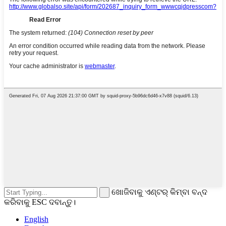
ଖୋଜିବାକୁ ଏଣ୍ଟର୍ କିମ୍ବା ବନ୍ଦ
କରିବାକୁ ESC ଦବାନ୍ତୁ।
English