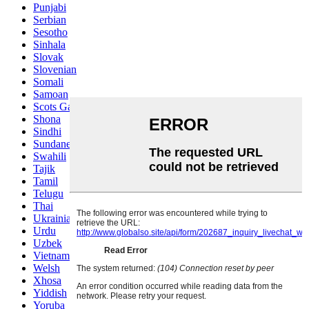
Punjabi
Serbian
Sesotho
Sinhala
Slovak
Slovenian
Somali
Samoan
Scots Gaelic
Shona
Sindhi
Sundanese
Swahili
Tajik
Tamil
Telugu
Thai
Ukrainian
Urdu
Uzbek
Vietnamese
Welsh
Xhosa
Yiddish
Yoruba