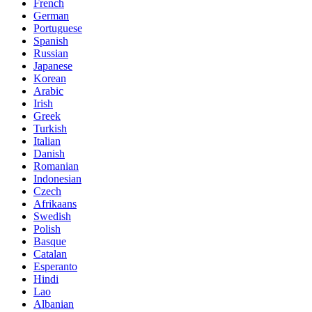
French
German
Portuguese
Spanish
Russian
Japanese
Korean
Arabic
Irish
Greek
Turkish
Italian
Danish
Romanian
Indonesian
Czech
Afrikaans
Swedish
Polish
Basque
Catalan
Esperanto
Hindi
Lao
Albanian