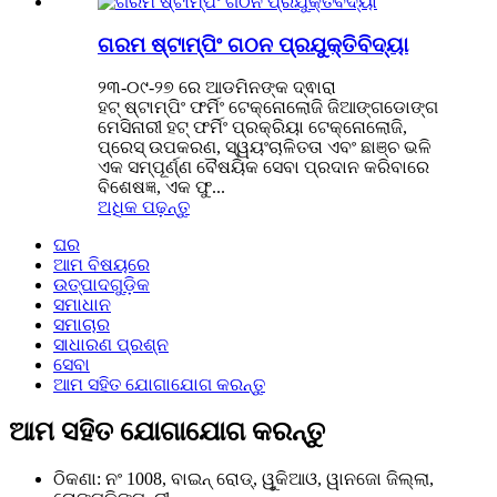
ଗରମ ଷ୍ଟାମ୍ପିଂ ଗଠନ ପ୍ରଯୁକ୍ତିବିଦ୍ୟା
୨୩-୦୯-୨୭ ରେ ଆଡମିନଙ୍କ ଦ୍ଵାରା
ହଟ୍ ଷ୍ଟାମ୍ପିଂ ଫର୍ମିଂ ଟେକ୍ନୋଲୋଜି ଜିଆଙ୍ଗଡୋଙ୍ଗ
ମେସିନାରୀ ହଟ୍ ଫର୍ମିଂ ପ୍ରକ୍ରିୟା ଟେକ୍ନୋଲୋଜି,
ପ୍ରେସ୍ ଉପକରଣ, ସ୍ୱୟଂଚାଳିତତା ଏବଂ ଛାଞ୍ଚ ଭଳି
ଏକ ସମ୍ପୂର୍ଣ୍ଣ ବୈଷୟିକ ସେବା ପ୍ରଦାନ କରିବାରେ
ବିଶେଷଜ୍ଞ, ଏକ ଫୁ...
ଅଧିକ ପଢ଼ନ୍ତୁ
ଘର
ଆମ ବିଷୟରେ
ଉତ୍ପାଦଗୁଡ଼ିକ
ସମାଧାନ
ସମାଚାର
ସାଧାରଣ ପ୍ରଶ୍ନ
ସେବା
ଆମ ସହିତ ଯୋଗାଯୋଗ କରନ୍ତୁ
ଆମ ସହିତ ଯୋଗାଯୋଗ କରନ୍ତୁ
ଠିକଣା: ନଂ 1008, ବାଇନ୍ ରୋଡ୍, ୱୁକିଆଓ, ୱାନଜୋ ଜିଲ୍ଲା,