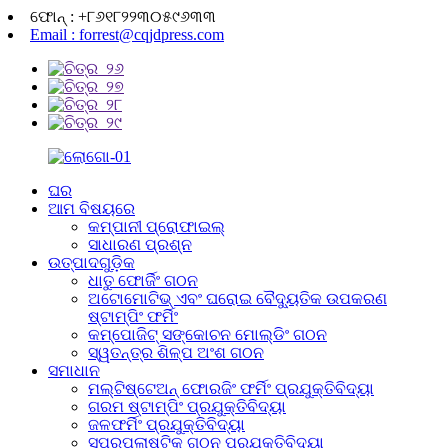
ଫୋନ୍ : +୮୬୧୮୨୨୩୦୫୯୬୩୩
Email : forrest@cqjdpress.com
ଘର
ଆମ ବିଷୟରେ
କମ୍ପାନୀ ପ୍ରୋଫାଇଲ୍
ସାଧାରଣ ପ୍ରଶ୍ନ
ଉତ୍ପାଦଗୁଡ଼ିକ
ଧାତୁ ଫୋର୍ଜିଂ ଗଠନ
ଅଟୋମୋଟିଭ୍ ଏବଂ ଘରୋଇ ବୈଦ୍ୟୁତିକ ଉପକରଣ
ଷ୍ଟାମ୍ପିଂ ଫର୍ମିଂ
କମ୍ପୋଜିଟ୍ ସଙ୍କୋଚନ ମୋଲ୍ଡିଂ ଗଠନ
ସ୍ୱତନ୍ତ୍ର ଶିଳ୍ପ ଅଂଶ ଗଠନ
ସମାଧାନ
ମଲ୍ଟିଷ୍ଟେଅନ୍ ଫୋରଜିଂ ଫର୍ମିଂ ପ୍ରଯୁକ୍ତିବିଦ୍ୟା
ଗରମ ଷ୍ଟାମ୍ପିଂ ପ୍ରଯୁକ୍ତିବିଦ୍ୟା
ଜଳଫର୍ମିଂ ପ୍ରଯୁକ୍ତିବିଦ୍ୟା
ସୁପରପ୍ଲାଷ୍ଟିକ୍ ଗଠନ ପ୍ରଯୁକ୍ତିବିଦ୍ୟା