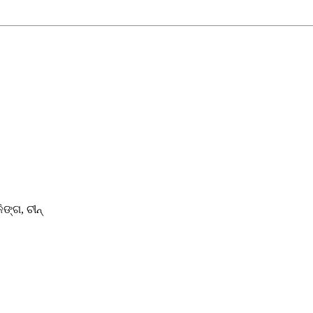
ଙ୍ଗ, ଚୀନ୍