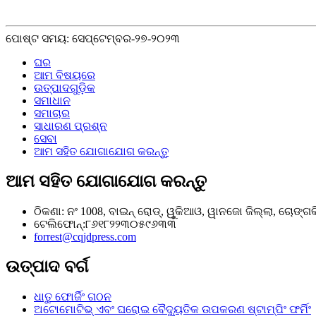
ପୋଷ୍ଟ ସମୟ: ସେପ୍ଟେମ୍ବର-୨୭-୨୦୨୩
ଘର
ଆମ ବିଷୟରେ
ଉତ୍ପାଦଗୁଡ଼ିକ
ସମାଧାନ
ସମାଚାର
ସାଧାରଣ ପ୍ରଶ୍ନ
ସେବା
ଆମ ସହିତ ଯୋଗାଯୋଗ କରନ୍ତୁ
ଆମ ସହିତ ଯୋଗାଯୋଗ କରନ୍ତୁ
ଠିକଣା: ନଂ 1008, ବାଇନ୍ ରୋଡ୍, ୱୁକିଆଓ, ୱାନଜୋ ଜିଲ୍ଲା, ଚୋଙ୍ଗକି
ଟେଲିଫୋନ୍:୮୬୧୮୨୨୩୦୫୯୬୩୩
forrest@cqjdpress.com
ଉତ୍ପାଦ ବର୍ଗ
ଧାତୁ ଫୋର୍ଜିଂ ଗଠନ
ଅଟୋମୋଟିଭ୍ ଏବଂ ଘରୋଇ ବୈଦ୍ୟୁତିକ ଉପକରଣ ଷ୍ଟାମ୍ପିଂ ଫର୍ମିଂ