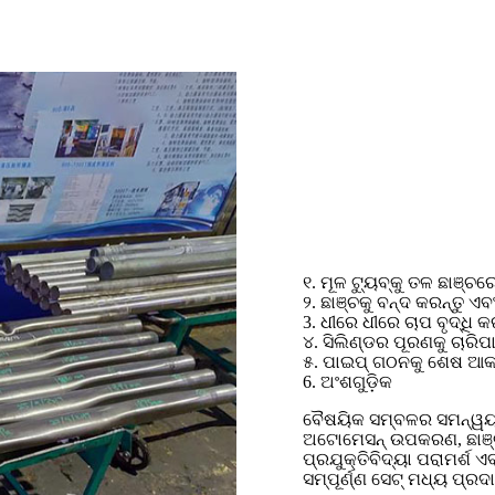
୧. ମୂଳ ଟ୍ୟୁବ୍‌କୁ ତଳ ଛାଞ୍ଚର
୨. ଛାଞ୍ଚକୁ ବନ୍ଦ କରନ୍ତୁ ଏ
3. ଧୀରେ ଧୀରେ ଚାପ ବୃଦ୍ଧି କ
୪. ସିଲିଣ୍ଡର ପୂରଣକୁ ଚାରିପ
୫. ପାଇପ୍ ଗଠନକୁ ଶେଷ ଆକ
6. ଅଂଶଗୁଡ଼ିକ
ବୈଷୟିକ ସମ୍ବଳର ସମନ୍ୱୟ 
ଅଟୋମେସନ୍ ଉପକରଣ, ଛାଞ୍ଚ, 
ପ୍ରଯୁକ୍ତିବିଦ୍ୟା ପରାମର୍ଶ 
ସମ୍ପୂର୍ଣ୍ଣ ସେଟ୍ ମଧ୍ୟ ପ୍ର