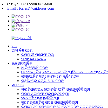
ଫୋନ୍ : +୮୬୧୮୨୨୩୦୫୯୬୩୩
Email : forrest@cqjdpress.com
ଘର
ଆମ ବିଷୟରେ
କମ୍ପାନୀ ପ୍ରୋଫାଇଲ୍
ସାଧାରଣ ପ୍ରଶ୍ନ
ଉତ୍ପାଦଗୁଡ଼ିକ
ଧାତୁ ଫୋର୍ଜିଂ ଗଠନ
ଅଟୋମୋଟିଭ୍ ଏବଂ ଘରୋଇ ବୈଦ୍ୟୁତିକ ଉପକରଣ ଷ୍ଟାମ୍ପିଂ ଫ
କମ୍ପୋଜିଟ୍ ସଙ୍କୋଚନ ମୋଲ୍ଡିଂ ଗଠନ
ସ୍ୱତନ୍ତ୍ର ଶିଳ୍ପ ଅଂଶ ଗଠନ
ସମାଧାନ
ମଲ୍ଟିଷ୍ଟେଅନ୍ ଫୋରଜିଂ ଫର୍ମିଂ ପ୍ରଯୁକ୍ତିବିଦ୍ୟା
ଗରମ ଷ୍ଟାମ୍ପିଂ ପ୍ରଯୁକ୍ତିବିଦ୍ୟା
ଜଳଫର୍ମିଂ ପ୍ରଯୁକ୍ତିବିଦ୍ୟା
ସୁପରପ୍ଲାଷ୍ଟିକ୍ ଗଠନ ପ୍ରଯୁକ୍ତିବିଦ୍ୟା
କମ୍ପୋଜିଟ୍ ସଙ୍କୋଚନ ମୋଲ୍ଡିଂ ଗଠନ ପ୍ରଯୁକ୍ତିବିଦ୍ୟା