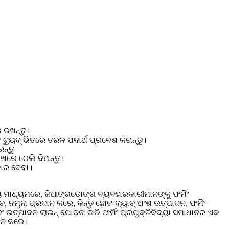
େ ରଖନ୍ତୁ।
ବଂ ଟ୍ୟୁବ୍ ଭିତରେ ତରଳ ପଦାର୍ଥ ପ୍ରବେଶ କରାନ୍ତୁ।
ରନ୍ତୁ
ାଖରେ ଠେଲି ଦିଅନ୍ତୁ।
ାର ଦେବା।
ମାଧ୍ୟମରେ, ଜିଆଙ୍ଗଡୋଙ୍ଗ ବ୍ୟବହାରକାରୀମାନଙ୍କୁ ଫର୍ମିଂ
ନମୁନା ପ୍ରଦାନ କରେ, କିନ୍ତୁ ଛୋଟ-ବ୍ୟାଚ୍ ଅଂଶ ଉତ୍ପାଦନ, ଫର୍ମିଂ
ଏବଂ ଉତ୍ପାଦନ ଲାଇନ୍ ଯୋଜନା ଭଳି ଫର୍ମିଂ ପ୍ରଯୁକ୍ତିବିଦ୍ୟା ସମାଧାନର ଏକ
ଦାନ କରେ।